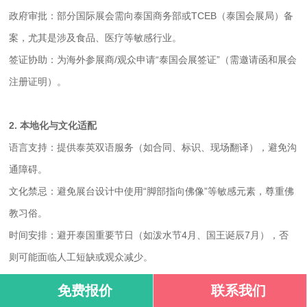
政府审批：部分国际展会需向泰国商务部或TCEB（泰国会展局）备
案，尤其是涉及食品、医疗等敏感行业。
签证协助：为海外参展商/观众申请“泰国会展签证”（需邀请函和展会
注册证明）。
2. 本地化与文化适配
语言支持：提供泰英双语服务（如合同、标识、现场翻译），避免沟
通障碍。
文化禁忌：避免展台设计中使用“脚部指向佛像”等敏感元素，尊重佛
教习俗。
时间安排：避开泰国重要节日（如泼水节4月、国王诞辰7月），否
则可能面临人工短缺或观众减少。
免费报价
联系我们
3. 物流与搭建合规